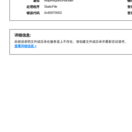
MapRequestHandler
通知
物
StaticFile
处理程序
登
0x80070002
错误代码
登
详细信息:
此错误表明文件或目录在服务器上不存在。请创建文件或目录并重新尝试请求。
查看详细信息 »