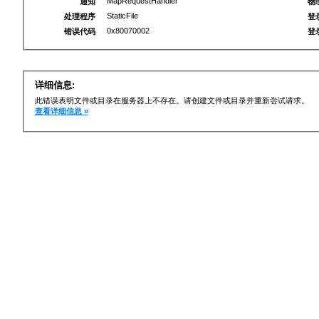
MapRequestHandler
通知
物
StaticFile
处理程序
登
0x80070002
错误代码
登
详细信息:
此错误表明文件或目录在服务器上不存在。请创建文件或目录并重新尝试请求。
查看详细信息 »