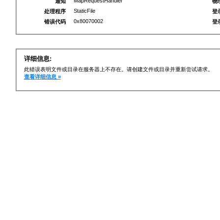
MapRequestHandler
通知
物
StaticFile
处理程序
登
0x80070002
错误代码
登
详细信息:
此错误表明文件或目录在服务器上不存在。请创建文件或目录并重新尝试请求。
查看详细信息 »