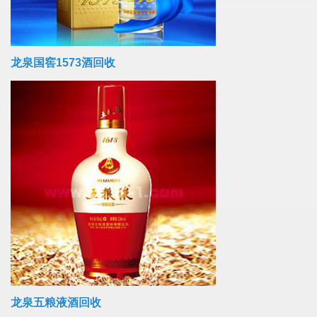
龙泉国窖1573酒回收
龙泉五粮液酒回收