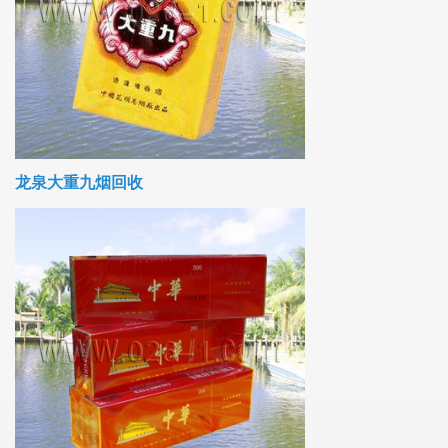
龙泉大重九烟回收